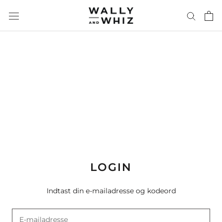
Gå
til
indhold
LOGIN
Indtast din e-mailadresse og kodeord